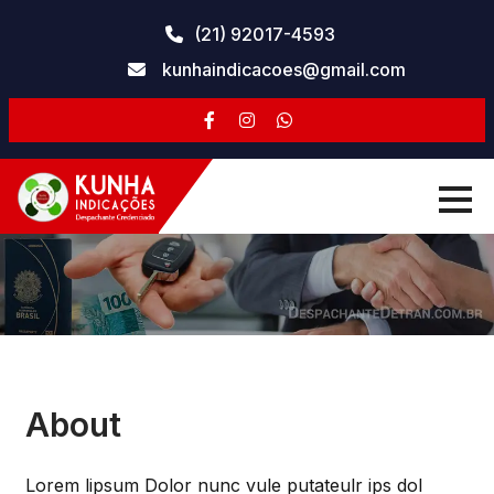
Skip
(21) 92017-4593
to
kunhaindicacoes@gmail.com
content
About
Lorem lipsum Dolor nunc vule putateulr ips dol